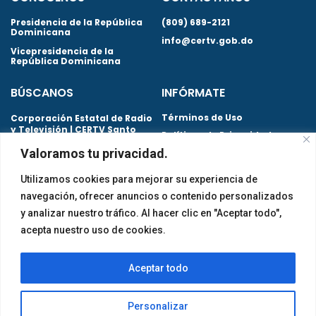
Presidencia de la República
(809) 689-2121
Dominicana
info@certv.gob.do
Vicepresidencia de la
República Dominicana
BÚSCANOS
INFÓRMATE
Términos de Uso
Corporación Estatal de Radio
y Televisión | CERTV Santo
Políticas de Privacidad
Domingo. República
Valoramos tu privacidad.
Dominicana
Preguntas Frecuentes
Utilizamos cookies para mejorar su experiencia de
navegación, ofrecer anuncios o contenido personalizados
y analizar nuestro tráfico. Al hacer clic en "Aceptar todo",
Certificaciones obtenidas
acepta nuestro uso de cookies.
© CERTV 2026 Todos los derechos reservados
Aceptar todo
Personalizar