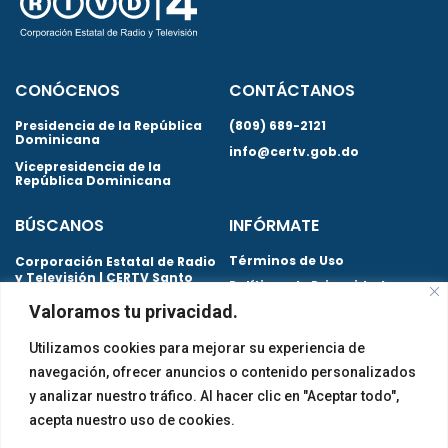
CONÓCENOS
CONTÁCTANOS
Presidencia de la República
(809) 689-2121
Dominicana
info@certv.gob.do
Vicepresidencia de la
República Dominicana
BÚSCANOS
INFÓRMATE
Términos de Uso
Corporación Estatal de Radio
y Televisión | CERTV Santo
Políticas de Privacidad
Domingo. República
Valoramos tu privacidad.
Dominicana
Preguntas Frecuentes
Utilizamos cookies para mejorar su experiencia de
navegación, ofrecer anuncios o contenido personalizados
y analizar nuestro tráfico. Al hacer clic en "Aceptar todo",
Certificaciones obtenidas
acepta nuestro uso de cookies.