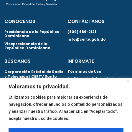
CONÓCENOS
CONTÁCTANOS
Presidencia de la República
(809) 689-2121
Dominicana
info@certv.gob.do
Vicepresidencia de la
República Dominicana
BÚSCANOS
INFÓRMATE
Términos de Uso
Corporación Estatal de Radio
y Televisión | CERTV Santo
Políticas de Privacidad
Domingo. República
Valoramos tu privacidad.
Dominicana
Preguntas Frecuentes
Utilizamos cookies para mejorar su experiencia de
navegación, ofrecer anuncios o contenido personalizados
y analizar nuestro tráfico. Al hacer clic en "Aceptar todo",
Certificaciones obtenidas
acepta nuestro uso de cookies.