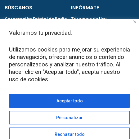
BÚSCANOS
INFÓRMATE
Términos de Uso
Corporación Estatal de Radio
y Televisión | CERTV Santo
Políticas de Privacidad
Domingo. República
Valoramos tu privacidad.
Dominicana
Preguntas Frecuentes
Utilizamos cookies para mejorar su experiencia
de navegación, ofrecer anuncios o contenido
Certificaciones obtenidas
personalizados y analizar nuestro tráfico. Al
hacer clic en "Aceptar todo", acepta nuestro
uso de cookies.
© CERTV 2026 Todos los derechos
reservados
Aceptar todo
Personalizar
SÍGUENOS
Rechazar todo