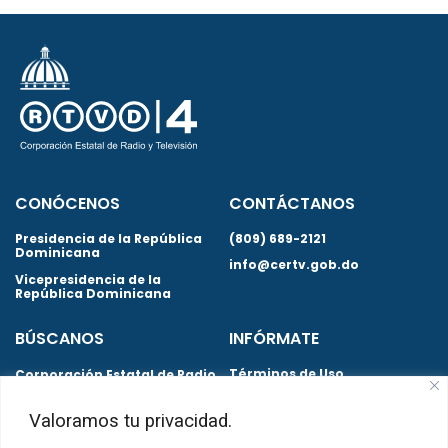
CONÓCENOS
CONTÁCTANOS
Presidencia de la República
(809) 689-2121
Dominicana
info@certv.gob.do
Vicepresidencia de la
República Dominicana
BÚSCANOS
INFÓRMATE
Términos de Uso
Corporación Estatal de Radio
y Televisión | CERTV Santo
Políticas de Privacidad
Domingo. República
Valoramos tu privacidad.
Dominicana
Preguntas Frecuentes