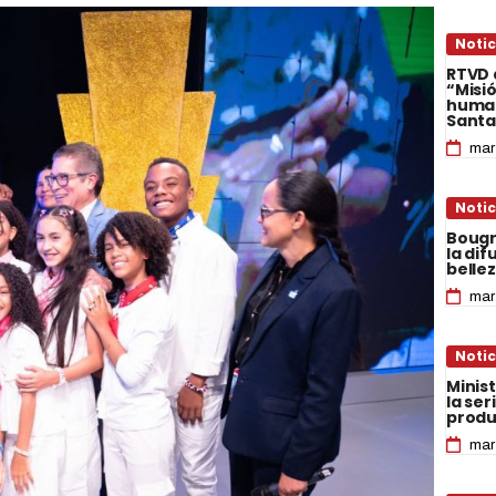
Notic
RTVD 
“Misió
human
Sant
mar
Notic
Bougr
la di
belle
mar
Notic
Minis
la ser
produ
mar