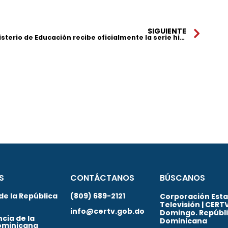
SIGUIENTE
Ministerio de Educación recibe oficialmente la serie histórica animada “Trinitarios”, producida por RTVD
S
CONTÁCTANOS
BÚSCANOS
de la República
(809) 689-2121
Corporación Estat
Televisión | CERT
info@certv.gob.do
Domingo. Repúbl
cia de la
Dominicana
ominicana