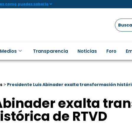
 es como puedes saberlo
 Medios
Transparencia
Noticias
Foro
Em
as
>
Presidente Luis Abinader exalta transformación histór
 Abinader exalta tra
istórica de RTVD