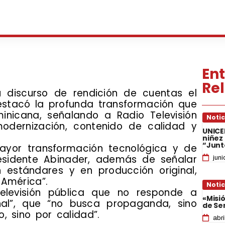
En
Re
discurso de rendición de cuentas el
destacó la profunda transformación que
inicana, señalando a Radio Televisión
Notic
dernización, contenido de calidad y
UNICE
niñez
“Junt
ayor transformación tecnológica y de
residente Abinader, además de señalar
juni
 estándares y en producción original,
América”.
Notic
elevisión pública que no responde a
«Misi
onal”, que “no busca propaganda, sino
de Se
, sino por calidad”.
abri