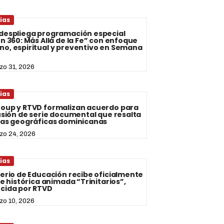
ias
despliega programación especial
n 360: Más Allá de la Fe” con enfoque
o, espiritual y preventivo en Semana
a
zo 31, 2026
ias
oup y RTVD formalizan acuerdo para
fusión de serie documental que resalta
zas geográficas dominicanas
zo 24, 2026
ias
terio de Educación recibe oficialmente
ie histórica animada “Trinitarios”,
cida por RTVD
zo 10, 2026