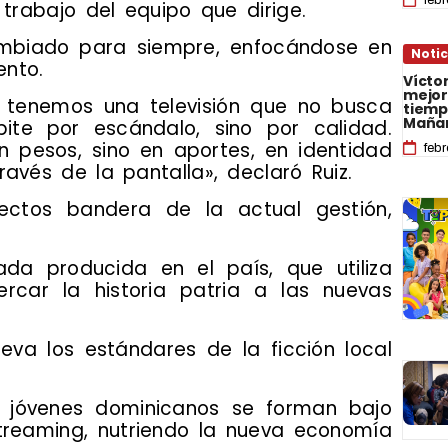
 trabajo del equipo que dirige.
cambiado para siempre, enfocándose en
Notic
ento.
Vícto
mejor
 tenemos una televisión que no busca
tiemp
Maña
te por escándalo, sino por calidad.
n pesos, sino en aportes, en identidad
feb
avés de la pantalla», declaró Ruiz.
yectos bandera de la actual gestión,
mada producida en el país, que utiliza
rcar la historia patria a las nuevas
leva los estándares de la ficción local
e jóvenes dominicanos se forman bajo
streaming, nutriendo la nueva economía