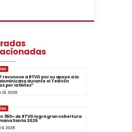
tradas
lacionadas
ias
F reconoce a RTVD por su apoyo a la
 dominicana durante el Teletón
os por la Niñez”
o 15, 2026
ias
ón 360» de RTVD logra gran cobertura
mana Santa 2026
l 9, 2026