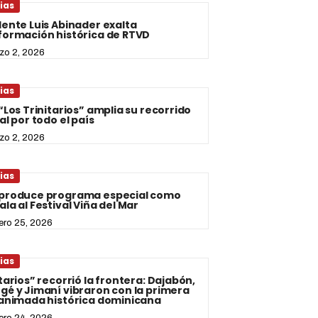
ias
dente Luis Abinader exalta
formación histórica de RTVD
zo 2, 2026
ias
“Los Trinitarios” amplia su recorrido
al por todo el país
zo 2, 2026
ias
produce programa especial como
la al Festival Viña del Mar
rero 25, 2026
ias
tarios” recorrió la frontera: Dajabón,
gé y Jimaní vibraron con la primera
 animada histórica dominicana
rero 24, 2026