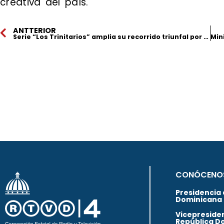
creativa del país.
ANTTERIOR
Serie “Los Trinitarios” amplia su recorrido triunfal por todo el país
CONÓCENO
Presidencia 
Dominicana
Vicepresiden
República D