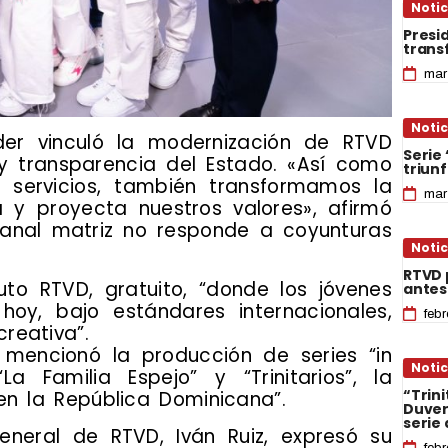
Notic
Presi
trans
mar
Notic
der vinculó la modernización de RTVD
Serie 
 y transparencia del Estado. «Así como
triunf
 servicios, también transformamos la
mar
y proyecta nuestros valores», afirmó
canal matriz no responde a coyunturas
Notic
RTVD 
ituto RTVD, gratuito, “donde los jóvenes
antesa
hoy, bajo estándares internacionales,
feb
reativa”.
 mencionó la producción de series “in
Notic
 Familia Espejo” y “Trinitarios”, la
“Trini
en la República Dominicana”.
Duver
serie
general de RTVD, Iván Ruiz, expresó su
feb