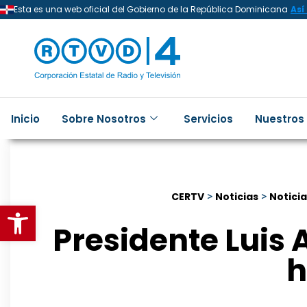
Esta es una web oficial del Gobierno de la República Dominicana
Así
Inicio
Sobre Nosotros
Servicios
Nuestros
CERTV
>
Noticias
>
Notici
Abrir barra de herramientas
Presidente Luis
h