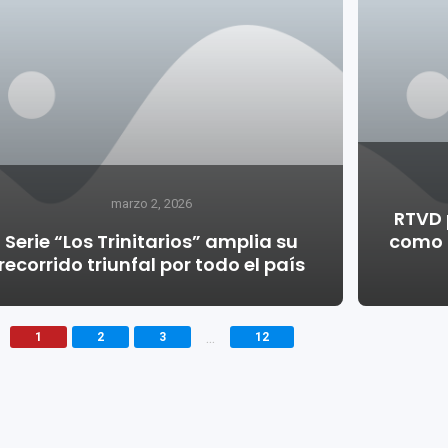
marzo 2, 2026
RTVD 
Serie “Los Trinitarios” amplia su
como a
recorrido triunfal por todo el país
...
1
2
3
12