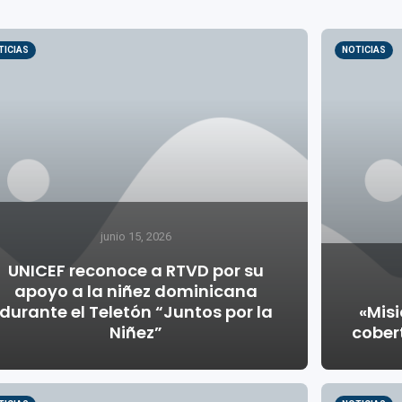
TICIAS
NOTICIAS
junio 15, 2026
UNICEF reconoce a RTVD por su
apoyo a la niñez dominicana
durante el Teletón “Juntos por la
«Mis
Niñez”
cober