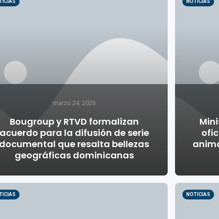
TICIAS
NOTICIAS
marzo 24, 2026
Bougroup y RTVD formalizan
Mini
acuerdo para la difusión de serie
ofic
documental que resalta bellezas
anima
geográficas dominicanas
TICIAS
NOTICIAS