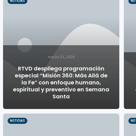
NOTICIAS
NO
marzo 31, 2026
RTVD despliega programación
especial “Misión 360: Más Allá de
la Fe” con enfoque humano,
espiritual y preventivo en Semana
Santa
NOTICIAS
NO