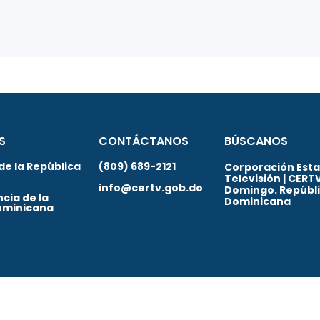
S
CONTÁCTANOS
BÚSCANOS
de la República
(809) 689-2121
Corporación Estat
Televisión | CERT
info@certv.gob.do
Domingo. Repúbl
cia de la
Dominicana
ominicana