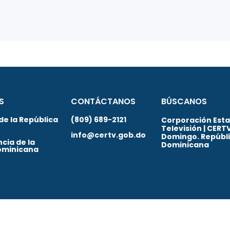
S
CONTÁCTANOS
BÚSCANOS
de la República
(809) 689-2121
Corporación Estat
Televisión | CERT
info@certv.gob.do
Domingo. Repúbl
cia de la
Dominicana
ominicana