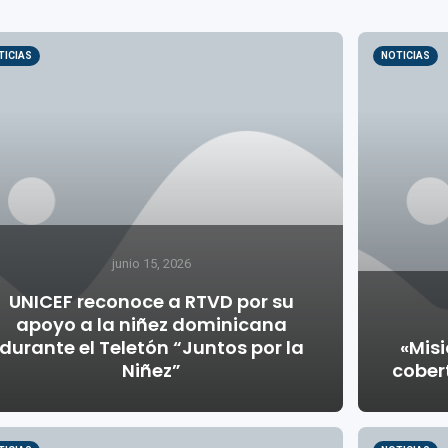
TICIAS
NOTICIAS
junio 15, 2026
UNICEF reconoce a RTVD por su
apoyo a la niñez dominicana
durante el Teletón “Juntos por la
«Mis
Niñez”
cober