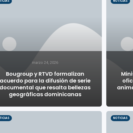
TICIAS
NOTICIAS
marzo 24, 2026
Bougroup y RTVD formalizan
Mini
acuerdo para la difusión de serie
ofic
documental que resalta bellezas
anima
geográficas dominicanas
TICIAS
NOTICIAS