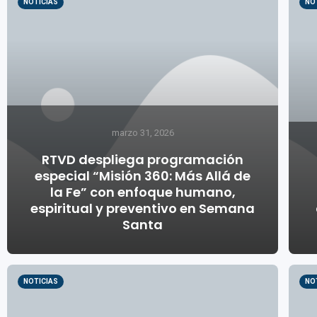
NOTICIAS
NO
marzo 31, 2026
RTVD despliega programación
especial “Misión 360: Más Allá de
la Fe” con enfoque humano,
espiritual y preventivo en Semana
Santa
NOTICIAS
NO