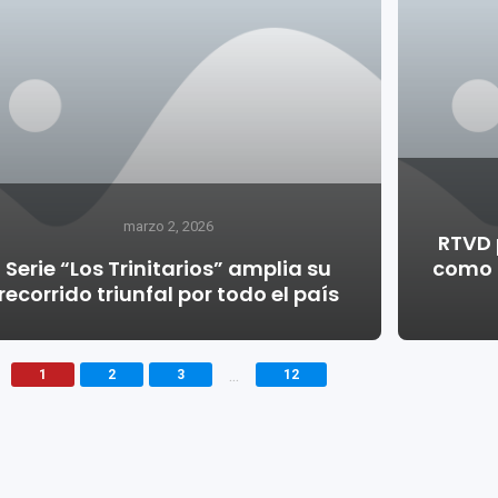
marzo 2, 2026
RTVD 
Serie “Los Trinitarios” amplia su
como a
recorrido triunfal por todo el país
...
1
2
3
12